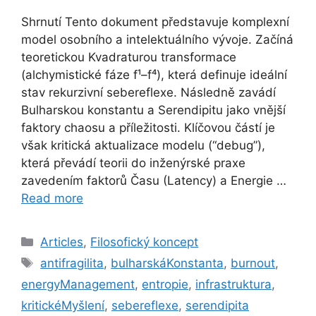
Shrnutí Tento dokument představuje komplexní
model osobního a intelektuálního vývoje. Začíná
teoretickou Kvadraturou transformace
(alchymistické fáze f¹–f⁴), která definuje ideální
stav rekurzivní sebereflexe. Následně zavádí
Bulharskou konstantu a Serendipitu jako vnější
faktory chaosu a příležitosti. Klíčovou částí je
však kritická aktualizace modelu (“debug”),
která převádí teorii do inženýrské praxe
zavedením faktorů Času (Latency) a Energie …
Read more
Categories
Articles
,
Filosofický koncept
Tags
antifragilita
,
bulharskáKonstanta
,
burnout
,
energyManagement
,
entropie
,
infrastruktura
,
kritickéMyšlení
,
sebereflexe
,
serendipita