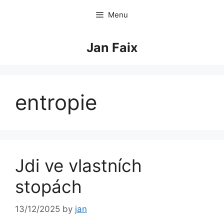
Skip
Menu
to
content
Jan Faix
entropie
Jdi ve vlastních
stopách
13/12/2025
by
jan