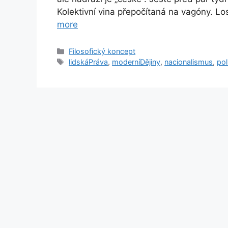
Kolektivní vina přepočítaná na vagóny. Lo
more
Categories
Filosofický koncept
Tags
lidskáPráva
,
moderníDějiny
,
nacionalismus
,
pol