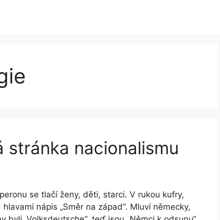
gie
á stránka nacionalismu
eronu se tlačí ženy, děti, starci. V rukou kufry,
d hlavami nápis „Směr na západ“. Mluví německy,
ny byli „Volksdeutsche“, teď jsou „Němci k odsunu“.