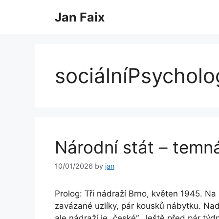
Skip
Jan Faix
to
content
sociálníPsycholo
Národní stát – temn
10/01/2026
by
jan
Prolog: Tři nádraží Brno, květen 1945. Na p
zavázané uzlíky, pár kousků nábytku. Na
ale nádraží je „české“. Ještě před pár týd