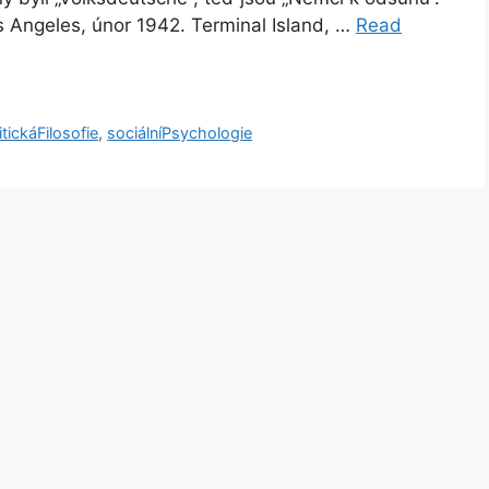
s Angeles, únor 1942. Terminal Island, …
Read
itickáFilosofie
,
sociálníPsychologie