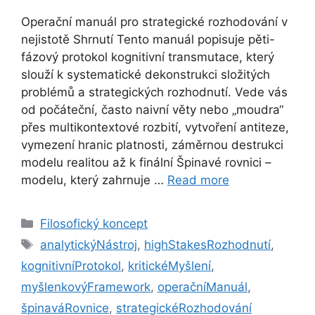
Operační manuál pro strategické rozhodování v
nejistotě Shrnutí Tento manuál popisuje pěti-
fázový protokol kognitivní transmutace, který
slouží k systematické dekonstrukci složitých
problémů a strategických rozhodnutí. Vede vás
od počáteční, často naivní věty nebo „moudra“
přes multikontextové rozbití, vytvoření antiteze,
vymezení hranic platnosti, záměrnou destrukci
modelu realitou až k finální Špinavé rovnici –
modelu, který zahrnuje …
Read more
Categories
Filosofický koncept
Tags
analytickýNástroj
,
highStakesRozhodnutí
,
kognitivníProtokol
,
kritickéMyšlení
,
myšlenkovýFramework
,
operačníManuál
,
špinaváRovnice
,
strategickéRozhodování