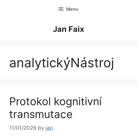
Skip
Menu
to
content
Jan Faix
analytickýNástroj
Protokol kognitivní
transmutace
11/01/2026
by
jan