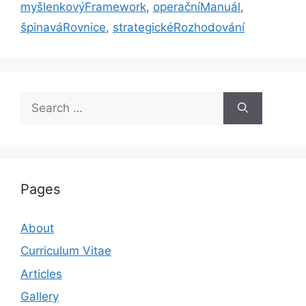
myšlenkovýFramework
,
operačníManuál
,
špinaváRovnice
,
strategickéRozhodování
Search
for:
Pages
About
Curriculum Vitae
Articles
Gallery