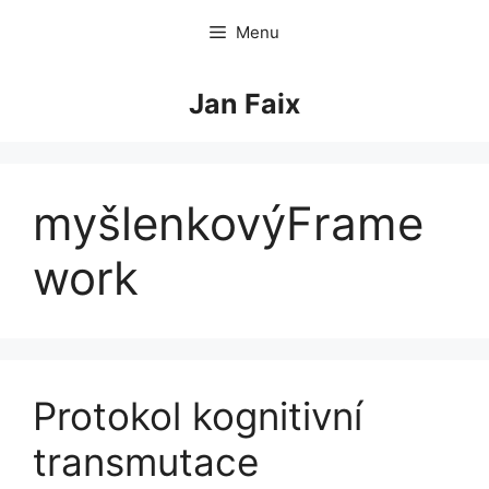
Skip
Menu
to
content
Jan Faix
myšlenkovýFrame
work
Protokol kognitivní
transmutace