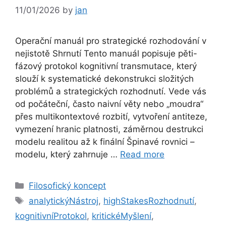
11/01/2026
by
jan
Operační manuál pro strategické rozhodování v
nejistotě Shrnutí Tento manuál popisuje pěti-
fázový protokol kognitivní transmutace, který
slouží k systematické dekonstrukci složitých
problémů a strategických rozhodnutí. Vede vás
od počáteční, často naivní věty nebo „moudra“
přes multikontextové rozbití, vytvoření antiteze,
vymezení hranic platnosti, záměrnou destrukci
modelu realitou až k finální Špinavé rovnici –
modelu, který zahrnuje …
Read more
Categories
Filosofický koncept
Tags
analytickýNástroj
,
highStakesRozhodnutí
,
kognitivníProtokol
,
kritickéMyšlení
,