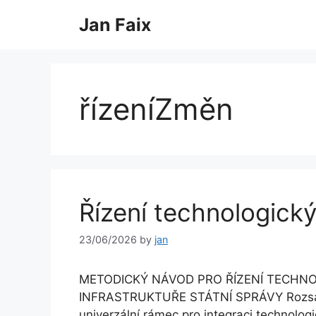
Skip
Jan Faix
to
content
řízeníZměn
Řízení technologick
23/06/2026
by
jan
METODICKÝ NÁVOD PRO ŘÍZENÍ TECHNO
INFRASTRUKTUŘE STÁTNÍ SPRÁVY Rozsah 
univerzální rámec pro integraci technolo