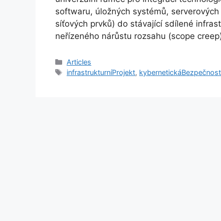
softwaru, úložných systémů, serverových p
síťových prvků) do stávající sdílené infrast
neřízeného nárůstu rozsahu (scope creep), 
Categories
Articles
Tags
infrastrukturníProjekt
,
kybernetickáBezpečnos