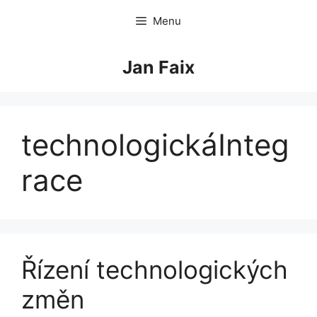
Skip
Menu
to
content
Jan Faix
technologickáInteg
race
Řízení technologických
změn