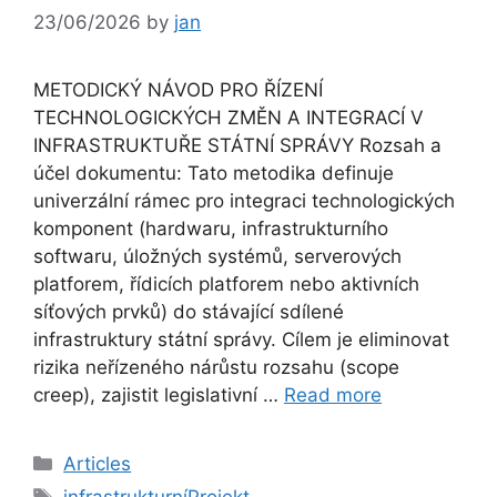
23/06/2026
by
jan
METODICKÝ NÁVOD PRO ŘÍZENÍ
TECHNOLOGICKÝCH ZMĚN A INTEGRACÍ V
INFRASTRUKTUŘE STÁTNÍ SPRÁVY Rozsah a
účel dokumentu: Tato metodika definuje
univerzální rámec pro integraci technologických
komponent (hardwaru, infrastrukturního
softwaru, úložných systémů, serverových
platforem, řídicích platforem nebo aktivních
síťových prvků) do stávající sdílené
infrastruktury státní správy. Cílem je eliminovat
rizika neřízeného nárůstu rozsahu (scope
creep), zajistit legislativní …
Read more
Categories
Articles
Tags
infrastrukturníProjekt
,