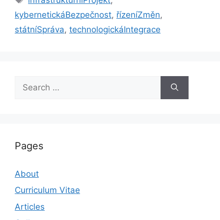
kybernetickáBezpečnost
,
řízeníZměn
,
státníSpráva
,
technologickáIntegrace
Search
for:
Pages
About
Curriculum Vitae
Articles