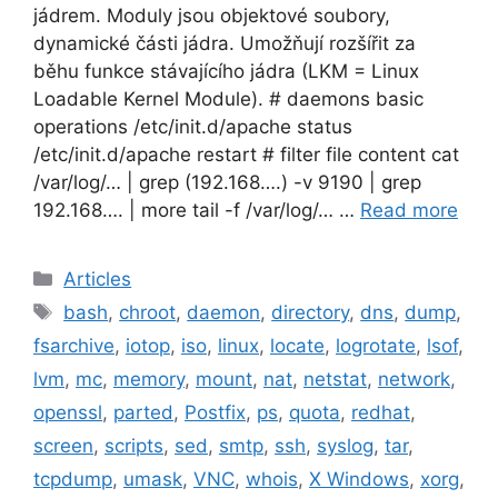
jádrem. Moduly jsou objektové soubory,
dynamické části jádra. Umožňují rozšířit za
běhu funkce stávajícího jádra (LKM = Linux
Loadable Kernel Module). # daemons basic
operations /etc/init.d/apache status
/etc/init.d/apache restart # filter file content cat
/var/log/… | grep (192.168….) -v 9190 | grep
192.168…. | more tail -f /var/log/… …
Read more
Categories
Articles
Tags
bash
,
chroot
,
daemon
,
directory
,
dns
,
dump
,
fsarchive
,
iotop
,
iso
,
linux
,
locate
,
logrotate
,
lsof
,
lvm
,
mc
,
memory
,
mount
,
nat
,
netstat
,
network
,
openssl
,
parted
,
Postfix
,
ps
,
quota
,
redhat
,
screen
,
scripts
,
sed
,
smtp
,
ssh
,
syslog
,
tar
,
tcpdump
,
umask
,
VNC
,
whois
,
X Windows
,
xorg
,