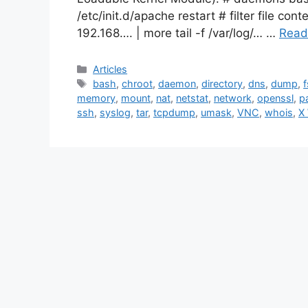
/etc/init.d/apache restart # filter file con
192.168…. | more tail -f /var/log/… …
Read
Categories
Articles
Tags
bash
,
chroot
,
daemon
,
directory
,
dns
,
dump
,
f
memory
,
mount
,
nat
,
netstat
,
network
,
openssl
,
p
ssh
,
syslog
,
tar
,
tcpdump
,
umask
,
VNC
,
whois
,
X