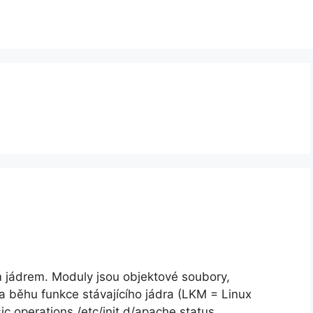
m jádrem. Moduly jsou objektové soubory,
za běhu funkce stávajícího jádra (LKM = Linux
 operations /etc/init.d/apache status