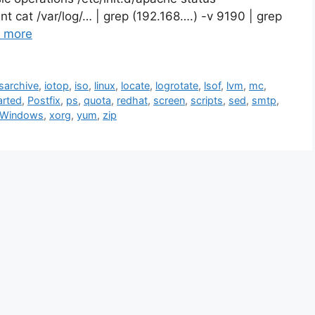
tent cat /var/log/… | grep (192.168….) -v 9190 | grep
 more
sarchive
,
iotop
,
iso
,
linux
,
locate
,
logrotate
,
lsof
,
lvm
,
mc
,
arted
,
Postfix
,
ps
,
quota
,
redhat
,
screen
,
scripts
,
sed
,
smtp
,
 Windows
,
xorg
,
yum
,
zip