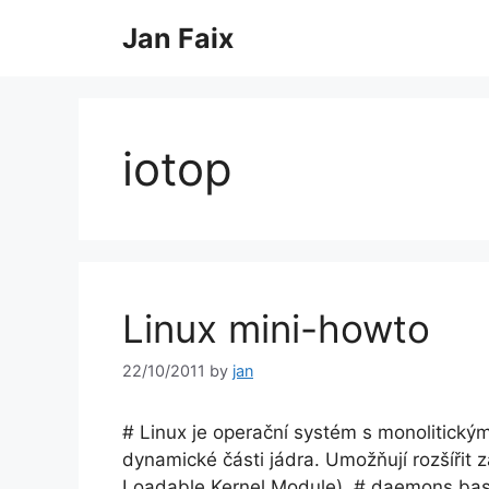
Skip
Jan Faix
to
content
iotop
Linux mini-howto
22/10/2011
by
jan
# Linux je operační systém s monolitický
dynamické části jádra. Umožňují rozšířit 
Loadable Kernel Module). # daemons basic